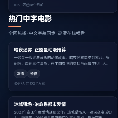
5.9万
18个月前
热门中字电影
全网热播 · 中文字幕同步 · 高清在线畅看
99:09
热门
暗夜迷雾 · 正能量动漫推荐
一段关于救赎与背叛的动漫故事。暗夜迷雾集结刘亦菲、梁
朝伟、周迅三位演员，在中国香港的霓虹与雨幕中叩问人
性，结局耐人寻味。
高清
流畅
9.7万
102个月前
99:15
热门
迷城猎场 · 治愈系都市爱情
2023年泰国年度爱情话题之作。迷城猎场从一通深夜电话切
入，魏德圣以冷峻镜头还原泰国的真实质感，反转密集、回