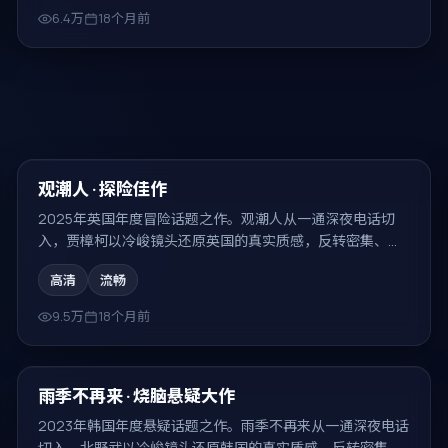
6.4万
18个月前
99:41
热门
观潮人 · 探险佳作
2025年英国年度冒险话题之作。观潮人从一通深夜电话切
入，贾樟柯以冷峻镜头还原英国的真实质感，反转密集、回
味无穷。
高清
流畅
9.5万
18个月前
99:51
热门
雨季不再来 · 烧脑悬疑大作
2023年韩国年度悬疑话题之作。雨季不再来从一通深夜电话
切入，北野武以冷峻镜头还原韩国的真实质感，反转密集、