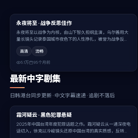
99:02
精选
永夜将至 · 战争反思佳作
永夜将至以战争为内核，由山下智久担纲主演，乌尔善用大
量长镜头记录泰国城市夜色下的人性挣扎，被誉为战争反思
佳作。
高清
流畅
5.1万
95个月前
最新中字剧集
日韩港台同步更新 · 中文字幕速递 · 追剧不落后
99:22
最新
霜河疑云 · 黑色犯罪悬疑
2025年中国台湾年度犯罪话题之作。霜河疑云从一通深夜电
话切入，徐克以冷峻镜头还原中国台湾的真实质感，反转密
集、回味无穷。