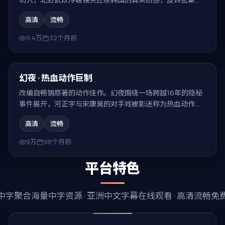
回味无穷。
高清
流畅
9.4万
32个月前
99:32
热门
幻夜 · 热血动作巨制
改编自畅销原著的动作佳作。幻夜围绕一场跨越16年的隐秘
事件展开，河正宇与宋康昊的对手戏被影迷称为热血动作巨
制的代表场面。
高清
流畅
9万
98个月前
平台特色
中字
聚合海量中字资源 ·
亚洲中文字幕在线观看
· 高清流畅免