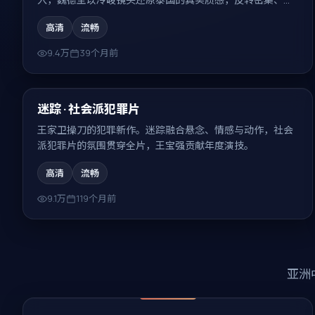
味无穷。
高清
流畅
9.4万
39个月前
99:06
热门
迷踪 · 社会派犯罪片
王家卫操刀的犯罪新作。迷踪融合悬念、情感与动作，社会
派犯罪片的氛围贯穿全片，王宝强贡献年度演技。
高清
流畅
9.1万
119个月前
亚洲