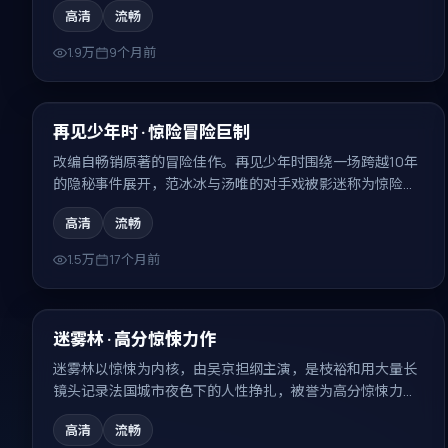
高清
流畅
1.9万
9个月前
99:27
最新
再见少年时 · 惊险冒险巨制
改编自畅销原著的冒险佳作。再见少年时围绕一场跨越10年
的隐秘事件展开，范冰冰与汤唯的对手戏被影迷称为惊险冒
险巨制的代表场面。
高清
流畅
1.5万
17个月前
99:58
最新
迷雾林 · 高分惊悚力作
迷雾林以惊悚为内核，由吴京担纲主演，是枝裕和用大量长
镜头记录法国城市夜色下的人性挣扎，被誉为高分惊悚力
作。
高清
流畅