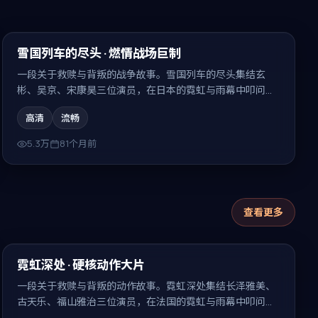
99:19
精选
雪国列车的尽头 · 燃情战场巨制
一段关于救赎与背叛的战争故事。雪国列车的尽头集结玄
彬、吴京、宋康昊三位演员，在日本的霓虹与雨幕中叩问人
性，结局耐人寻味。
高清
流畅
5.3万
81个月前
查看更多
99:30
最新
霓虹深处 · 硬核动作大片
一段关于救赎与背叛的动作故事。霓虹深处集结长泽雅美、
古天乐、福山雅治三位演员，在法国的霓虹与雨幕中叩问人
性，结局耐人寻味。