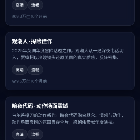
高清
流畅
9.3万
10个月前
99:41
最新
观潮人 · 探险佳作
2025年英国年度冒险话题之作。观潮人从一通深夜电话切
入，贾樟柯以冷峻镜头还原英国的真实质感，反转密集、回
味无穷。
高清
流畅
9.5万
18个月前
99:38
最新
暗夜代码 · 动作场面震撼
乌尔善操刀的动作新作。暗夜代码融合悬念、情感与动作，
动作场面震撼的氛围贯穿全片，梁朝伟贡献年度演技。
高清
流畅