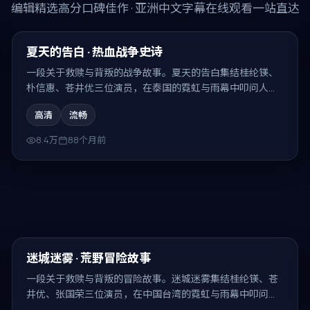
编辑精选高分口碑佳作 · 亚洲中文字幕在线观看一站直达
99:07
精选
夏天的告白 · 热血战争史诗
一段关于救赎与背叛的战争故事。夏天的告白集结桂纶镁、
朴信惠、苍井优三位演员，在泰国的霓虹与雨幕中叩问人
性，结局耐人寻味。
高清
流畅
8.4万
88个月前
99:37
最新
迷城迷雾 · 荒野冒险故事
一段关于救赎与背叛的冒险故事。迷城迷雾集结桂纶镁、苍
井优、张国荣三位演员，在中国台湾的霓虹与雨幕中叩问人
性，结局耐人寻味。