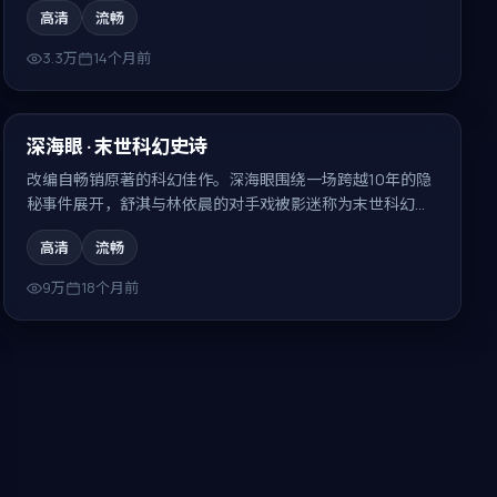
高清
流畅
3.3万
14个月前
99:11
最新
深海眼 · 末世科幻史诗
改编自畅销原著的科幻佳作。深海眼围绕一场跨越10年的隐
秘事件展开，舒淇与林依晨的对手戏被影迷称为末世科幻史
诗的代表场面。
高清
流畅
9万
18个月前