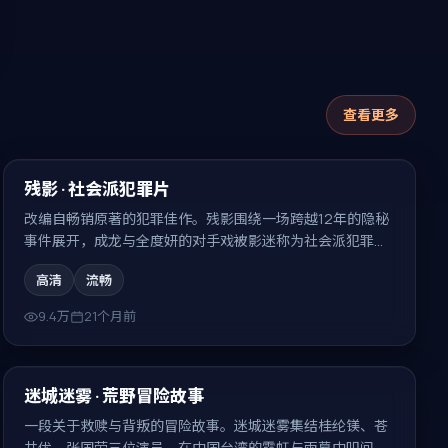
查看更多
99:54
热门
残影 · 社会派犯罪片
改编自畅销原著的犯罪佳作。残影围绕一场跨越12年的隐秘
事件展开，成龙与全度妍的对手戏被影迷称为社会派犯罪片
的代表场面。
高清
流畅
9.4万
21个月前
99:37
热门
迷城迷雾 · 荒野冒险故事
一段关于救赎与背叛的冒险故事。迷城迷雾集结桂纶镁、苍
井优、张国荣三位演员，在中国台湾的霓虹与雨幕中叩问人